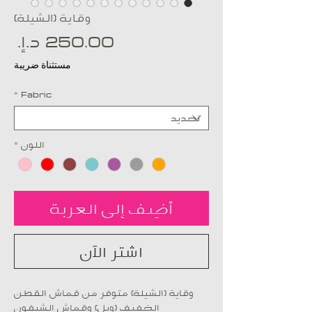
وقاية (الشيلة)
ال
مستثناة ضريبة
*
Fabric
اللون
*
أضِف إلى العربة
اشترِ الآن
وقاية (الشيلة) متوفر من قماش القطن
الخفيف (ويل) وقماش الشيفون