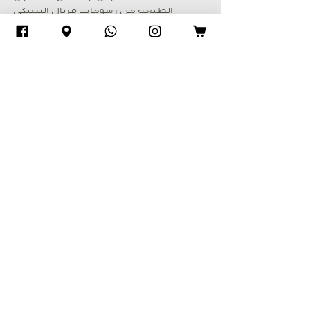
الطبعة من رسومات فريال البستكي
Hello madam.
Sheila measures
Length 70” inch
Width 36” inch
فريال البستكي
بوتيك