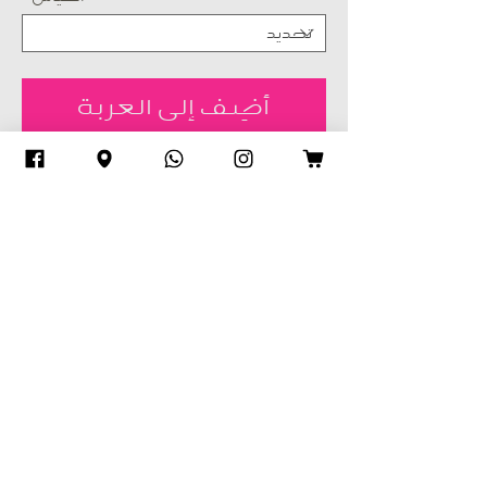
أضِف إلى العربة
اشترِ الآن
The Monet collection - long sleeves -
print on chiffon