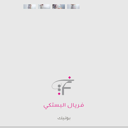
فريال البستكي
بوتيك