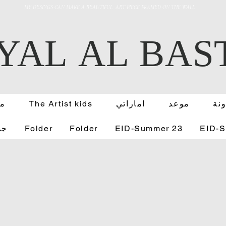
MY DESINGS CAN MAKE A BEAUTIFUL ART PIECE FRAMED ON THE WALL
YAL AL BAS
نة
موعد
اماراتي
The Artist kids
FB
EID-
EID-Summer 23
Folder
Folder
جد