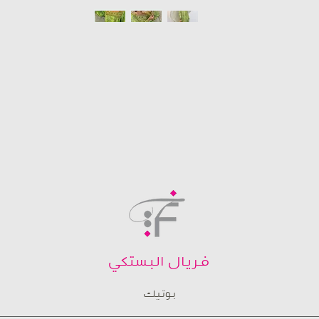
فريال البستكي
بوتيك