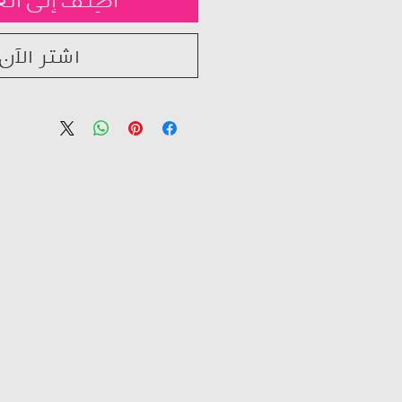
أضِف إلى الع
اشترِ الآن