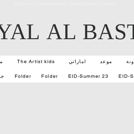
MY DESINGS CAN MAKE A BEAUTIFUL ART PIECE FRAMED ON THE WALL
YAL AL BAS
نة
موعد
اماراتي
The Artist kids
FB
EID-
EID-Summer 23
Folder
Folder
جد